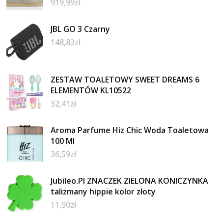
919,99
zł
JBL GO 3 Czarny
148,83
zł
ZESTAW TOALETOWY SWEET DREAMS 6
ELEMENTÓW KL10522
32,41
zł
Aroma Parfume Hiz Chic Woda Toaletowa
100 Ml
36,59
zł
Jubileo.Pl ZNACZEK ZIELONA KONICZYNKA
talizmany hippie kolor złoty
11,90
zł