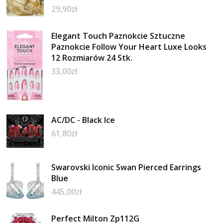
29,90
zł
Elegant Touch Paznokcie Sztuczne
Paznokcie Follow Your Heart Luxe Looks
12 Rozmiarów 24 Stk.
33,00
zł
AC/DC - Black Ice
61,80
zł
Swarovski Iconic Swan Pierced Earrings
Blue
445,00
zł
Perfect Milton Zp112G