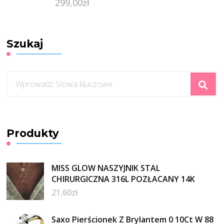
299,00
zł
Szukaj
Szukasz
czegoś?
Produkty
MISS GLOW NASZYJNIK STAL
CHIRURGICZNA 316L POZŁACANY 14K
21,60
zł
Saxo Pierścionek Z Brylantem 0 10Ct W 88