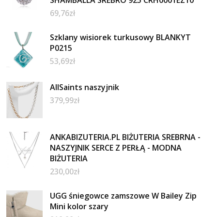
69,76
zł
Szklany wisiorek turkusowy BLANKYT
P0215
53,69
zł
AllSaints naszyjnik
379,99
zł
ANKABIZUTERIA.PL BIŻUTERIA SREBRNA -
NASZYJNIK SERCE Z PERŁĄ - MODNA
BIŻUTERIA
230,00
zł
UGG śniegowce zamszowe W Bailey Zip
Mini kolor szary