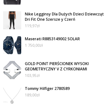
Nike Legginsy Dla Dużych Dzieci Dziewcząt
Dri Fit One Szersze y Czerń
119,97
zł
Maserati R8853149002 SOLAR
1 750,00
zł
GOLD POINT PIERŚCIONEK WYSOKI
GEOMETRYCZNY V Z CYRKONIAMI
103,95
zł
Tommy Hilfiger 2780589
189,00
zł