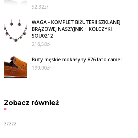
52,32
zł
WAGA - KOMPLET BIŻUTERII SZKLANEJ
BRĄZOWEJ NASZYJNIK + KOLCZYKI
SOU0212
216,58
zł
Buty męskie mokasyny 876 lato camel
199,00
zł
Zobacz również
zzzzz