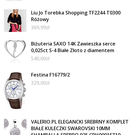
Liu Jo Torebka Shopping TF2244 T0300
Różowy
369,99
zł
Biżuteria SAXO 14K Zawieszka serce
0,025ct S-4 Białe Złoto z diamentem
540,00
zł
Festina F16779/2
329,00
zł
VALERIO.PL ELEGANCKI SREBRNY KOMPLET
BIAŁE KULECZKI SWAROVSKI 10MM
SHAMBALLA SREBRO 925 CRH0001EZ10