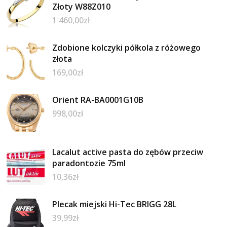
Złoty W88Z010
1 460,00
zł
Zdobione kolczyki półkola z różowego
złota
169,00
zł
Orient RA-BA0001G10B
998,00
zł
Lacalut active pasta do zębów przeciw
paradontozie 75ml
10,36
zł
Plecak miejski Hi-Tec BRIGG 28L
39,99
zł