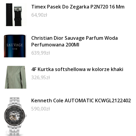
Timex Pasek Do Zegarka P2N720 16 Mm
64,90
zł
Christian Dior Sauvage Parfum Woda
Perfumowana 200Ml
639,99
zł
4F Kurtka softshellowa w kolorze khaki
326,95
zł
Kenneth Cole AUTOMATIC KCWGL2122402
590,00
zł