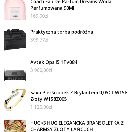
Coach Eau De Parfum Dreams Woda
Perfumowana 90Ml
169,00
zł
Praktyczna torba podróżna
399,77
zł
Avtek Ops I5 1Tv084
3 900,00
zł
Saxo Pierścionek Z Brylantem 0,05Ct W158
Złoty W158Z005
1 120,00
zł
HUG<3 HUG ELEGANCKA BRANSOLETKA Z
CHARMSY ZŁOTY ŁAŃCUCH