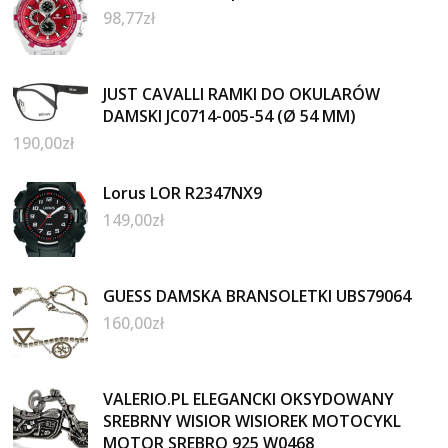
98,77
zł
JUST CAVALLI RAMKI DO OKULARÓW
DAMSKI JC0714-005-54 (Ø 54 MM)
190,00
zł
Lorus LOR R2347NX9
149,00
zł
GUESS DAMSKA BRANSOLETKI UBS79064
160,00
zł
VALERIO.PL ELEGANCKI OKSYDOWANY
SREBRNY WISIOR WISIOREK MOTOCYKL
MOTOR SREBRO 925 W0468